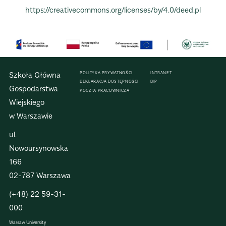
https://creativecommons.org/licenses/by/4.0/deed.pl
Szkoła Główna
POLITYKA PRYWATNOŚCI
INTRANET
DEKLARACJA DOSTĘPNOŚCI
BIP
Gospodarstwa
POCZTA PRACOWNICZA
Wiejskiego
w Warszawie
ul.
Nowoursynowska
166
02-787 Warszawa
(+48) 22 59-31-
000
Warsaw University