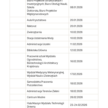
Biuro Projektów Strukturalnych i
Inwestycyjnych, Biuro Obsługi Nauki,
Szkoła
08.01.2026
Doktorska, Biuro Projektów
Międzynarodowych
Aula Kryształowa
20.01.2026
Rektorat
20.01.2026
Zwierzętarnia
10.02.2026
Stacja Uzdatniania Wody
10.02.2026
Administracja Uczelni
11.02.2026
Biblioteka Główna
12.02.2026
Pracownie sztuki Wydziału
Ogrodnictwa,
16.02.2026
Biotechnologii i Architektury
Krajobrazu
Wydział Medycyny Weterynaryjnej,
17.02.2026
Wydział Nauk o Zwierzętach
Samodzielna Pracownia
18.02.2026
Pszczelarstwa
Administracja Terenów Zieleni
18.02.2026
Centrum Wodne
26.02.2026
Hala Maszyn Wydziału Technologii
23-24.02.2026
Drewna