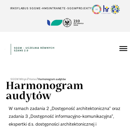
IRK
SYLABUS SGGW
E-HMS
INTRANET
E-SGGW
PROJEKTY
SGGW - UCZELNIA RÓWNYCH
SZANS 2.0
/
/
SGGW Witryn
Home
Harmonogram audytów
Harmonogram
audytów
W ramach zadania 2 „Dostępność architektoniczna” oraz
zadania 3 „Dostępność informacyjno-komunikacyjna”,
ekspertki d.s. dostępności architektonicznej i