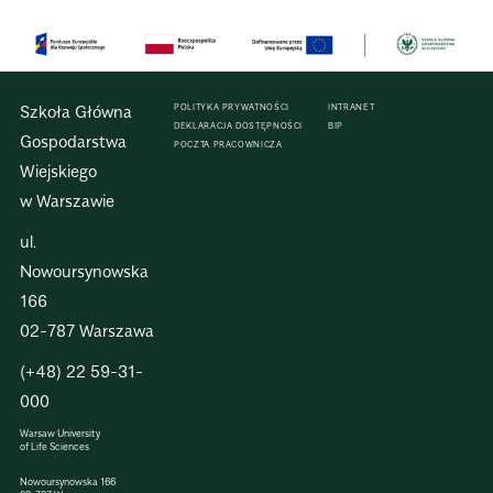
Szkoła Główna
POLITYKA PRYWATNOŚCI
INTRANET
DEKLARACJA DOSTĘPNOŚCI
BIP
Gospodarstwa
POCZTA PRACOWNICZA
Wiejskiego
w Warszawie
ul.
Nowoursynowska
166
02-787 Warszawa
(+48) 22 59-31-
000
Warsaw University
of Life Sciences
Nowoursynowska 166