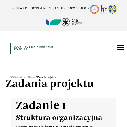
IRK
SYLABUS SGGW
E-HMS
INTRANET
E-SGGW
PROJEKTY
SGGW - UCZELNIA RÓWNYCH
SZANS 2.0
/
/
SGGW Witryn
Home
Zadania projektu
Zadania projektu
Zadanie 1
Struktura organizacyjna