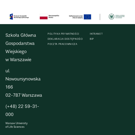
Szkoła Główna
POLITYKA PRYWATNOŚCI
INTRANET
DEKLARACJA DOSTĘPNOŚCI
BIP
Gospodarstwa
POCZTA PRACOWNICZA
Wiejskiego
w Warszawie
ul.
Nowoursynowska
166
02-787 Warszawa
(+48) 22 59-31-
000
Warsaw University
of Life Sciences