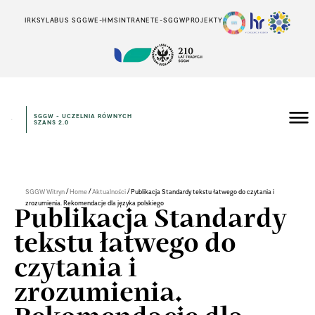
IRK
SYLABUS SGGW
E-HMS
INTRANET
E-SGGW
PROJEKTY
SGGW - UCZELNIA RÓWNYCH
SZANS 2.0
/
/
/
SGGW Witryn
Home
Aktualności
Publikacja Standardy tekstu łatwego do czytania i
zrozumienia. Rekomendacje dla języka polskiego
Publikacja Standardy
tekstu łatwego do
czytania i
zrozumienia.